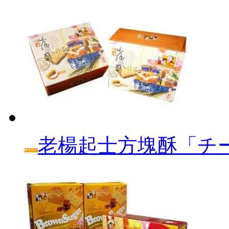
老楊起士方塊酥「チ