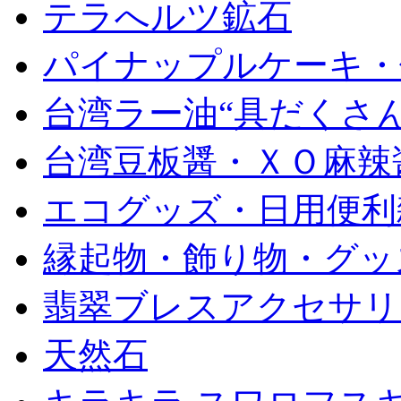
テラへルツ鉱石
パイナップルケーキ・
台湾ラー油“具だくさん
台湾豆板醤・ＸＯ麻辣
エコグッズ・日用便利
縁起物・飾り物・グッ
翡翠ブレスアクセサリ
天然石