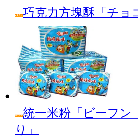
巧克力方塊酥「チョ
統一米粉「ビーフン
り」