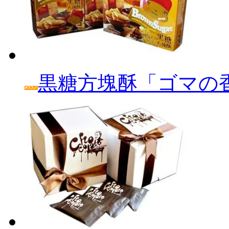
黒糖方塊酥「ゴマの