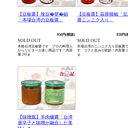
【豆板醤】辣豆�甓�碵
【豆板醤】蒜蓉辣椒「豆
「本場台湾の豆板醤」
醤ニンニク入り」
850円(税抜)
850円(
SOLD OUT
SOLD OUT
本格台湾豆板醤です プロの料理人
本場台湾のニンニク入り豆板醤
からリピターが多い商品です！内容
す コクと旨みが絶妙！内容量 2
量 245ｇ
ｇ
【味噌風】羊肉爐醬「台湾
唐辛子と味噌が融合した美