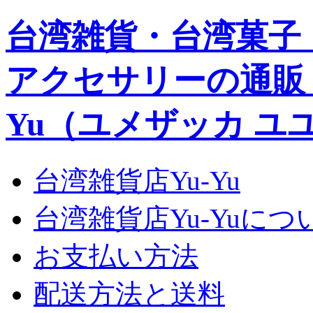
台湾雑貨・台湾菓子
アクセサリーの通販｜Yu
Yu（ユメザッカ ユ
台湾雑貨店Yu-Yu
台湾雑貨店Yu-Yuにつ
お支払い方法
配送方法と送料