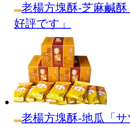
老楊方塊酥‐芝麻鹹酥
好評です」
老楊方塊酥‐地瓜「サ