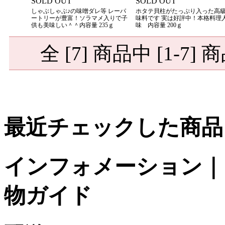
SOLD OUT
SOLD OUT
しゃぶしゃぶ♪の味噌ダレ等 レーパ
ホタテ貝柱がたっぷり入った高
ートリーが豊富！ソラマメ入りで子
味料です 実は好評中！本格料理
供も美味しい＾＾内容量 235ｇ
味 内容量 200ｇ
全 [7] 商品中 [1-
最近チェックした商品
インフォメーション｜台
物ガイド