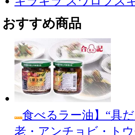
キラキラ スワロフス
おすすめ商品
食べるラー油】“具だ
老・アンチョビ・トウ