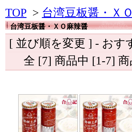
TOP
>
台湾豆板醤・Ｘ
台湾豆板醤・ＸＯ麻辣醤
[ 並び順を変更 ] -
おす
全 [7] 商品中 [1-