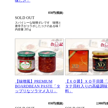
味しさ」
850円(税抜)
SOLD OUT
スパイシーな味噌ダレです 味噌と
唐辛子がコラボしたコクのある味！
内容量 205ｇ
【味噌風】PREMIUM
【ＸＯ醤】ＸＯ干貝醤「
BOARDBEAN PASTE「タ
タテ貝柱入りの高級調味
ップリなソラマメ入り」
料」
850円(税抜)
2,980円