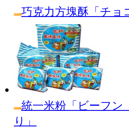
巧克力方塊酥「チョ
統一米粉「ビーフン
り」