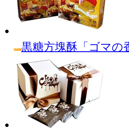
黒糖方塊酥「ゴマの