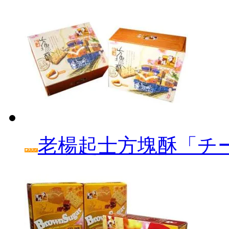
老楊起士方塊酥「チ