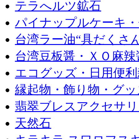
テラへルツ鉱石
パイナップルケーキ・
台湾ラー油“具だくさん
台湾豆板醤・ＸＯ麻辣
エコグッズ・日用便利
縁起物・飾り物・グッ
翡翠ブレスアクセサリ
天然石