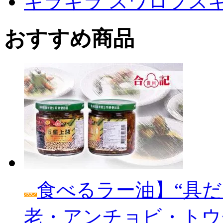
キラキラ スワロフス
おすすめ商品
食べるラー油】“具だ
老・アンチョビ・トウ