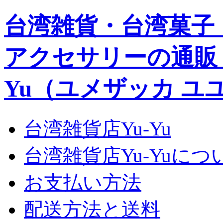
台湾雑貨・台湾菓子
アクセサリーの通販｜Yu
Yu（ユメザッカ ユ
台湾雑貨店Yu-Yu
台湾雑貨店Yu-Yuにつ
お支払い方法
配送方法と送料