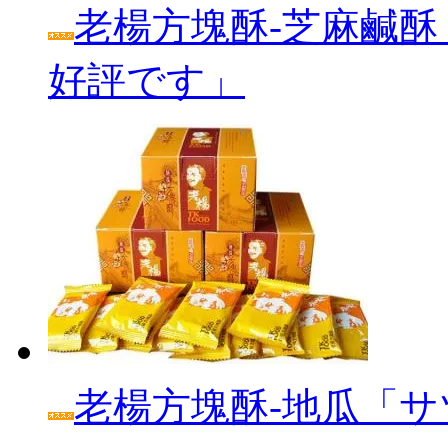
老楊方塊酥‐芝麻鹹酥
好評です」
老楊方塊酥‐地瓜「サ