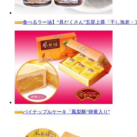
食べるラー油】“具だくさん”五星上醤「干し海老・
パイナップルケーキ「鳳梨酥“卵黄入り”