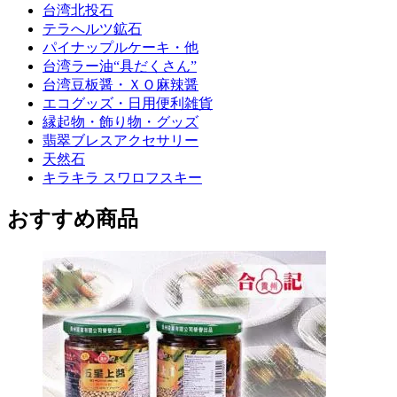
台湾北投石
テラへルツ鉱石
パイナップルケーキ・他
台湾ラー油“具だくさん”
台湾豆板醤・ＸＯ麻辣醤
エコグッズ・日用便利雑貨
縁起物・飾り物・グッズ
翡翠ブレスアクセサリー
天然石
キラキラ スワロフスキー
おすすめ商品