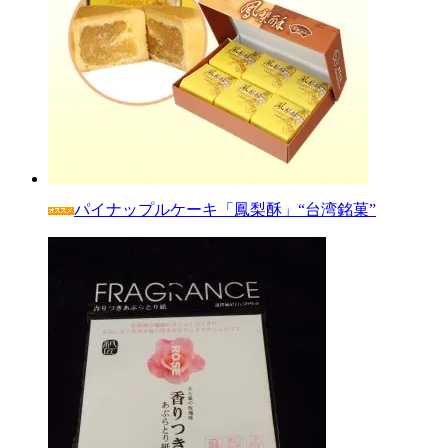
パイナップルケーキ「鳳梨酥」“台湾銘菓”