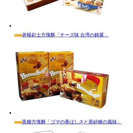
老楊起士方塊酥「チーズ味 台湾の銘菓」
黒糖方塊酥「ゴマの香ばしさと黒砂糖の風味」