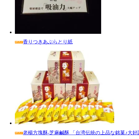
香りつきあぶらとり紙
老楊方塊酥‐芝麻鹹酥 「台湾伝統の上品な銘菓♪大好