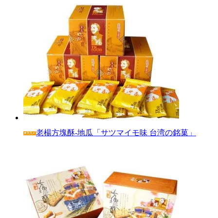
老楊方塊酥‐地瓜「サツマイモ味 台湾の銘菓」