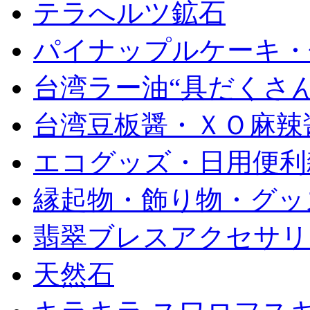
テラへルツ鉱石
パイナップルケーキ・
台湾ラー油“具だくさん
台湾豆板醤・ＸＯ麻辣
エコグッズ・日用便利
縁起物・飾り物・グッ
翡翠ブレスアクセサリ
天然石