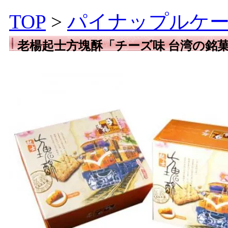
TOP
>
パイナップルケ
老楊起士方塊酥「チーズ味 台湾の銘