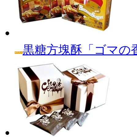
黒糖方塊酥「ゴマの