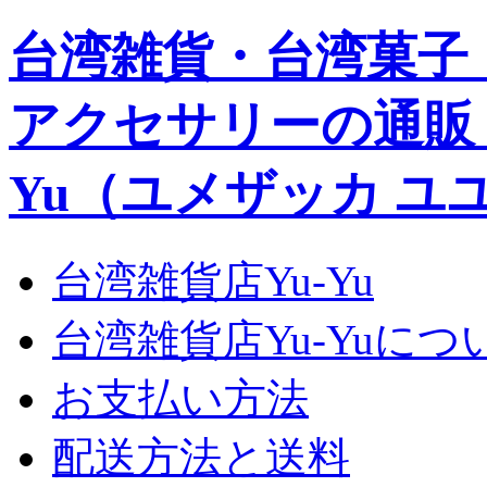
台湾雑貨・台湾菓子
アクセサリーの通販｜Yu
Yu（ユメザッカ ユ
台湾雑貨店Yu-Yu
台湾雑貨店Yu-Yuにつ
お支払い方法
配送方法と送料