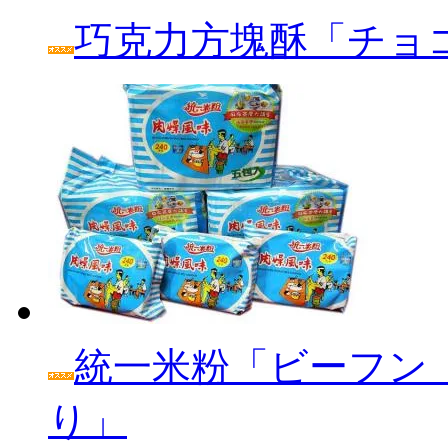
巧克力方塊酥「チョ
統一米粉「ビーフン
り」