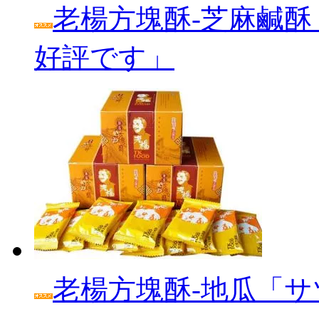
老楊方塊酥‐芝麻鹹酥
好評です」
老楊方塊酥‐地瓜「サ