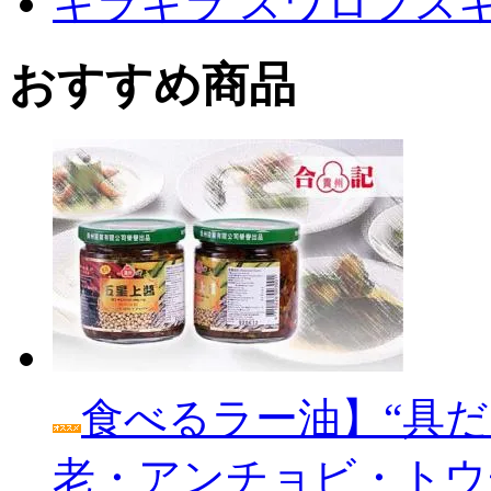
キラキラ スワロフス
おすすめ商品
食べるラー油】“具だ
老・アンチョビ・トウ