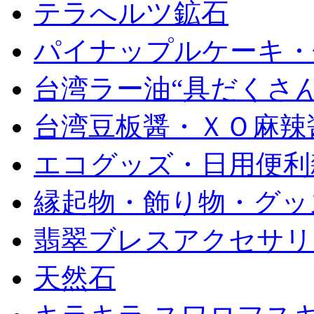
テラへルツ鉱石
パイナップルケーキ・
台湾ラー油“具だくさん
台湾豆板醤・ＸＯ麻辣
エコグッズ・日用便利
縁起物・飾り物・グッ
翡翠ブレスアクセサリ
天然石