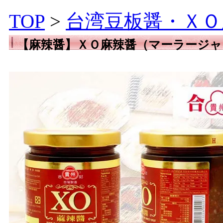
TOP
>
台湾豆板醤・ＸＯ
【麻辣醤】ＸＯ麻辣醤（マーラージャ