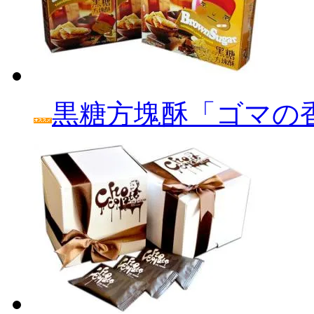
黒糖方塊酥「ゴマの