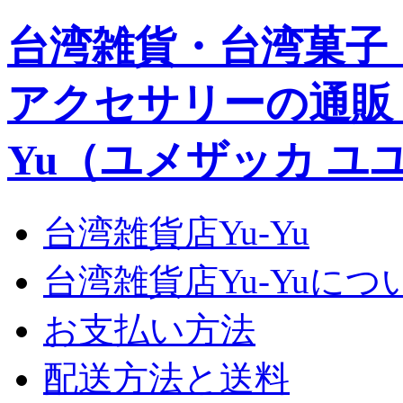
台湾雑貨・台湾菓子
アクセサリーの通販｜Yu
Yu（ユメザッカ ユ
台湾雑貨店Yu-Yu
台湾雑貨店Yu-Yuにつ
お支払い方法
配送方法と送料