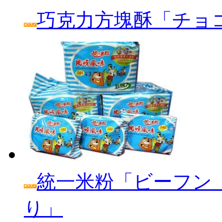
巧克力方塊酥「チョ
統一米粉「ビーフン
り」