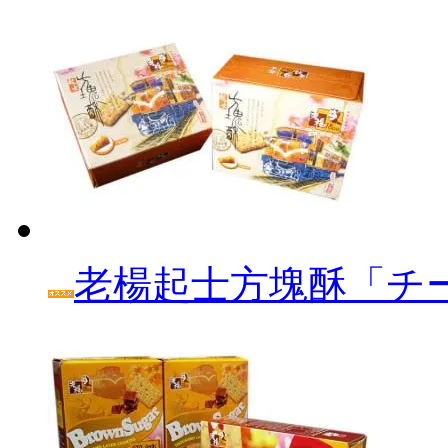
老楊起士方塊酥「チ