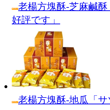
老楊方塊酥‐芝麻鹹酥
好評です」
老楊方塊酥‐地瓜「サ