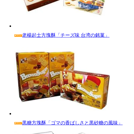
老楊起士方塊酥「チーズ味 台湾の銘菓」
黒糖方塊酥「ゴマの香ばしさと黒砂糖の風味」