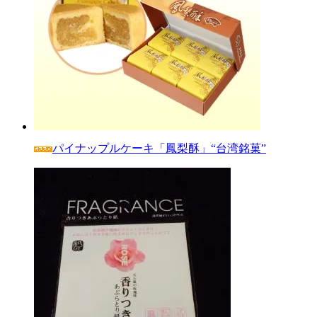
パイナップルケーキ「鳳梨酥」“台湾銘菓”