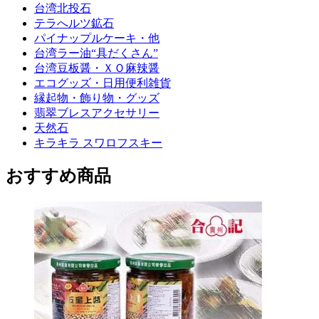
台湾北投石
テラへルツ鉱石
パイナップルケーキ・他
台湾ラー油“具だくさん”
台湾豆板醤・ＸＯ麻辣醤
エコグッズ・日用便利雑貨
縁起物・飾り物・グッズ
翡翠ブレスアクセサリー
天然石
キラキラ スワロフスキー
おすすめ商品