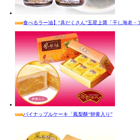
食べるラー油】“具だくさん”五星上醤「干し海老・
パイナップルケーキ「鳳梨酥“卵黄入り”