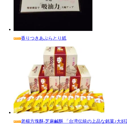
香りつきあぶらとり紙
老楊方塊酥‐芝麻鹹酥 「台湾伝統の上品な銘菓♪大好