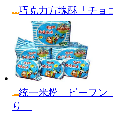
巧克力方塊酥「チョ
統一米粉「ビーフン
り」