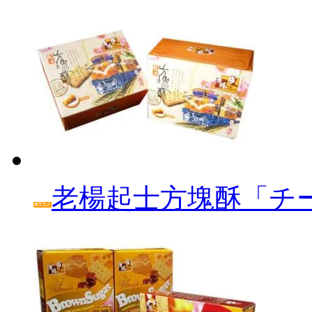
老楊起士方塊酥「チ