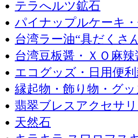
テラへルツ鉱石
パイナップルケーキ・
台湾ラー油“具だくさん
台湾豆板醤・ＸＯ麻辣
エコグッズ・日用便利
縁起物・飾り物・グッ
翡翠ブレスアクセサリ
天然石