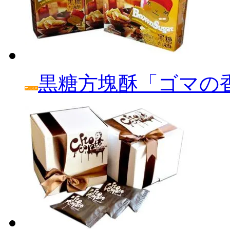
黒糖方塊酥「ゴマの