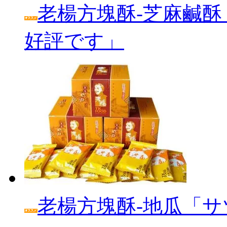
老楊方塊酥‐芝麻鹹酥
好評です」
老楊方塊酥‐地瓜「サ