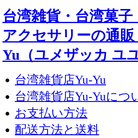
台湾雑貨・台湾菓子
アクセサリーの通販｜Yu
Yu（ユメザッカ ユ
台湾雑貨店Yu-Yu
台湾雑貨店Yu-Yuにつ
お支払い方法
配送方法と送料