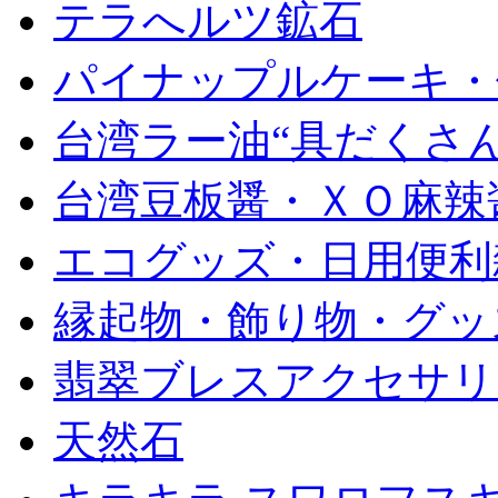
テラへルツ鉱石
パイナップルケーキ・
台湾ラー油“具だくさん
台湾豆板醤・ＸＯ麻辣
エコグッズ・日用便利
縁起物・飾り物・グッ
翡翠ブレスアクセサリ
天然石