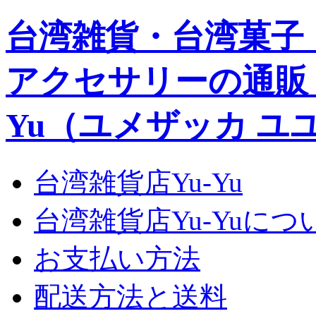
台湾雑貨・台湾菓子
アクセサリーの通販｜Yu
Yu（ユメザッカ ユ
台湾雑貨店Yu-Yu
台湾雑貨店Yu-Yuにつ
お支払い方法
配送方法と送料