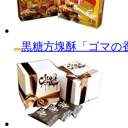
黒糖方塊酥「ゴマの