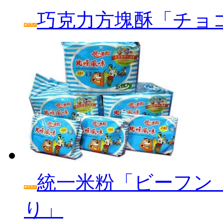
巧克力方塊酥「チョ
統一米粉「ビーフン
り」