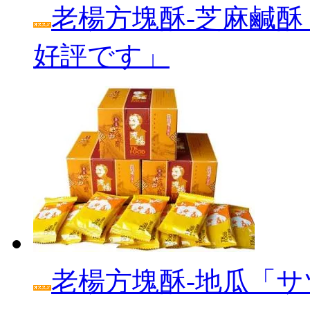
老楊方塊酥‐芝麻鹹酥
好評です」
老楊方塊酥‐地瓜「サ