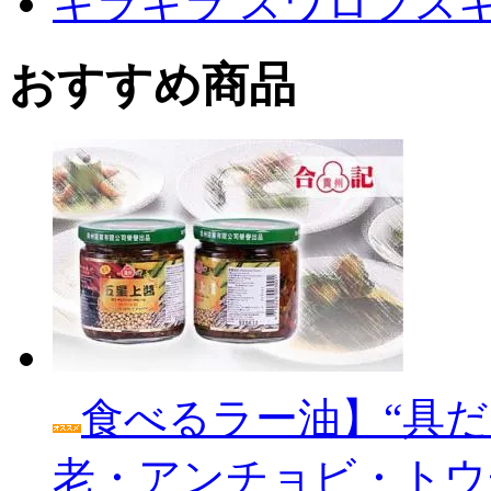
キラキラ スワロフス
おすすめ商品
食べるラー油】“具だ
老・アンチョビ・トウ