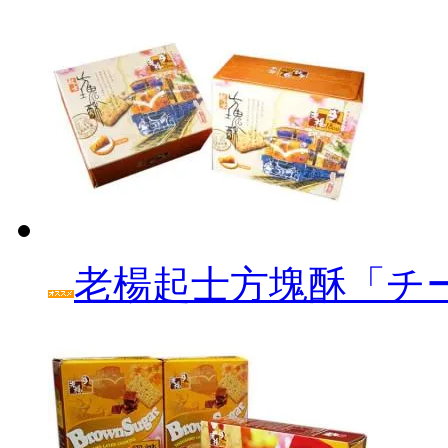
老楊起士方塊酥「チ